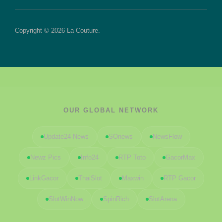
Copyright © 2026 La Couture.
OUR GLOBAL NETWORK
Update24 News
SOnews
NewsFlow
Newz Pics
Info24
RTP Toto
GacorMax
LinkGacor
ThaiSlot
Maxwin
RTP Gacor
SlotWinNow
SpinRich
SlotArena