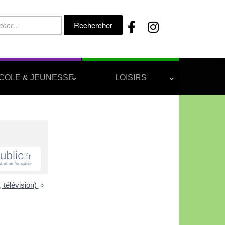
Rechercher :
COLE & JEUNESSE
LOISIRS
 télévision)
>