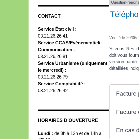
Question-répon
Téléphon
CONTACT
Service État civil :
03.21.26.26.41
Vérifié le 20/06/
Service CCAS/Evénementiel/
Si vous êtes cl
Communication :
doit vous four
03.21.26.26.81
version papier
Service Urbanisme (uniquement
détaillées ind
le mercredi) :
03.21.26.26.79
Service Comptabilité :
03.21.26.26.42
Facture 
Facture 
HORAIRES D’OUVERTURE
En cas d
Lundi :
de 9h à 12h et de 14h à