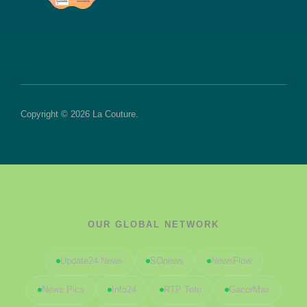
Copyright © 2026 La Couture.
OUR GLOBAL NETWORK
Update24 News
SOnews
NewsFlow
Newz Pics
Info24
RTP Toto
GacorMax