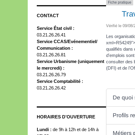
Fiche pratique
Tra
CONTACT
Vérifié le 09/08/
Service État civil :
03.21.26.26.41
Les organisatio
Service CCAS/Evénementiel/
xml=R54249">ON
Communication :
qualifiés dans
03.21.26.26.81
d'emplois sont
Service Urbanisme (uniquement
consulter des 
le mercredi) :
(DFI) et de l'
03.21.26.26.79
Service Comptabilité :
03.21.26.26.42
De quoi s
Profils 
HORAIRES D’OUVERTURE
Lundi :
de 9h à 12h et de 14h à
Métiers