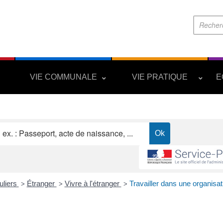
S
VIE COMMUNALE
VIE PRATIQUE
E
uliers
Étranger
Vivre à l'étranger
Travailler dans une organisat
>
>
>