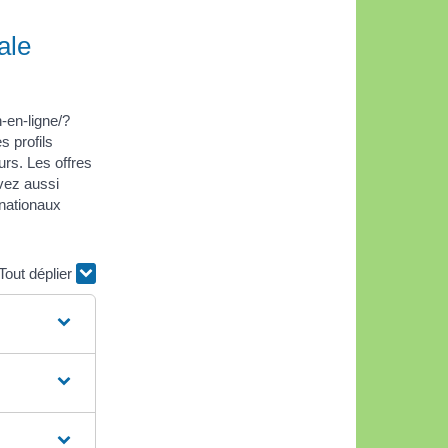
ale
-en-ligne/?
 profils
urs. Les offres
uvez aussi
rnationaux
Tout déplier