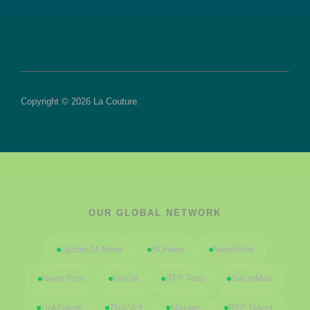
Copyright © 2026 La Couture.
OUR GLOBAL NETWORK
Update24 News
SOnews
NewsFlow
Newz Pics
Info24
RTP Toto
GacorMax
LinkGacor
ThaiSlot
Maxwin
RTP Gacor