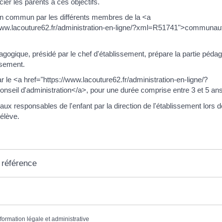
ier les parents à ces objectifs.
 en commun par les différents membres de la <a
/www.lacouture62.fr/administration-en-ligne/?xml=R51741">communau
.
agogique, présidé par le chef d'établissement, prépare la partie péda
ssement.
ar le <a href="https://www.lacouture62.fr/administration-en-ligne/?
seil d'administration</a>, pour une durée comprise entre 3 et 5 ans
 aux responsables de l'enfant par la direction de l'établissement lors 
'élève.
 référence
nformation légale et administrative