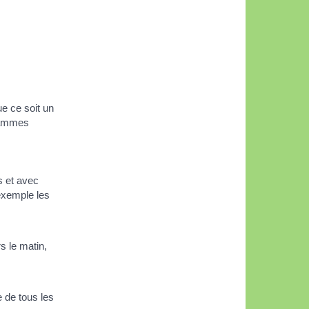
e ce soit un
grammes
s et avec
exemple les
s le matin,
 de tous les