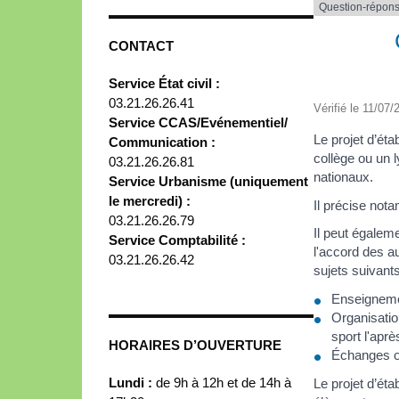
Question-répon
CONTACT
Service État civil :
03.21.26.26.41
Vérifié le 11/07/
Service CCAS/Evénementiel/
Le projet d’ét
Communication :
collège ou un 
03.21.26.26.81
nationaux.
Service Urbanisme (uniquement
le mercredi) :
Il précise nota
03.21.26.26.79
Il peut égalem
Service Comptabilité :
l'accord des a
03.21.26.26.42
sujets suivants
Enseignemen
Organisatio
sport l'apr
HORAIRES D’OUVERTURE
Échanges o
Lundi :
de 9h à 12h et de 14h à
Le projet d’ét