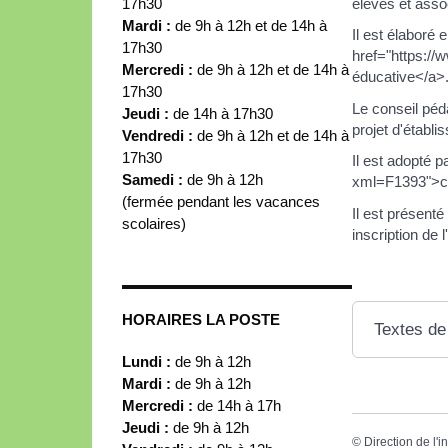
17h30
élèves et assoc
Mardi :
de 9h à 12h et de 14h à
Il est élaboré
17h30
href="https:/
Mercredi :
de 9h à 12h et de 14h à
éducative</a>
17h30
Le conseil péd
Jeudi :
de 14h à 17h30
projet d'établi
Vendredi :
de 9h à 12h et de 14h à
17h30
Il est adopté p
Samedi :
de 9h à 12h
xml=F1393">con
(fermée pendant les vacances
Il est présenté
scolaires)
inscription de l
HORAIRES LA POSTE
Textes de
Lundi :
de 9h à 12h
Mardi :
de 9h à 12h
Mercredi :
de 14h à 17h
Jeudi :
de 9h à 12h
©
Direction de l'i