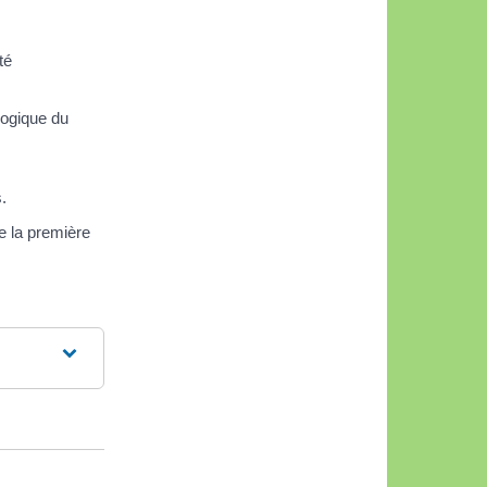
té
gogique du
.
de la première