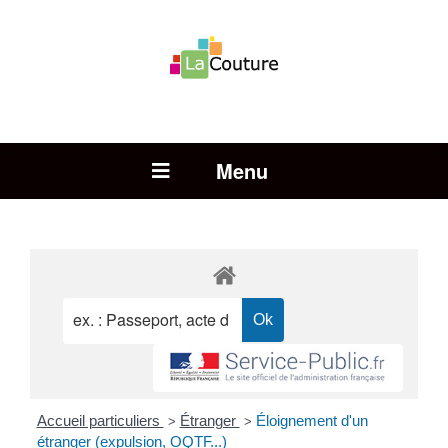
Rechercher :
Open Menu
Accueil particuliers
Étranger
Éloignement d'un
>
>
étranger (expulsion, OQTF...)