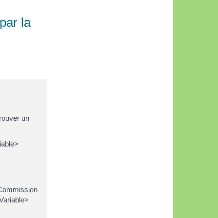
par la
rouver un
iable>
la Commission
Variable>