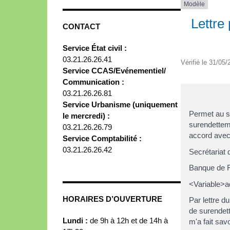
Modèle
Lettre
CONTACT
Service État civil :
03.21.26.26.41
Vérifié le 31/05/
Service CCAS/Evénementiel/
Communication :
03.21.26.26.81
Service Urbanisme (uniquement
Permet au s
le mercredi) :
surendettem
03.21.26.26.79
accord avec 
Service Comptabilité :
03.21.26.26.42
Secrétariat
Banque de F
<Variable>a
HORAIRES D’OUVERTURE
Par lettre d
de surendet
Lundi :
de 9h à 12h et de 14h à
m'a fait sav