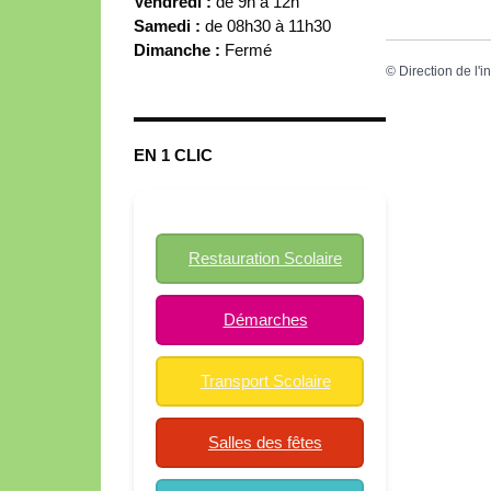
Vendredi :
de 9h à 12h
Samedi :
de 08h30 à 11h30
Dimanche :
Fermé
©
Direction de l'i
EN 1 CLIC
Restauration Scolaire
Démarches
Transport Scolaire
Salles des fêtes