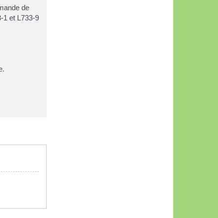
emande de
-1 et L733-9
e.