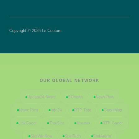
Copyright © 2026 La Couture.
OUR GLOBAL NETWORK
Update24 News
SOnews
NewsFlow
Newz Pics
Info24
RTP Toto
GacorMax
LinkGacor
ThaiSlot
Maxwin
RTP Gacor
SlotWinNow
SpinRich
SlotArena