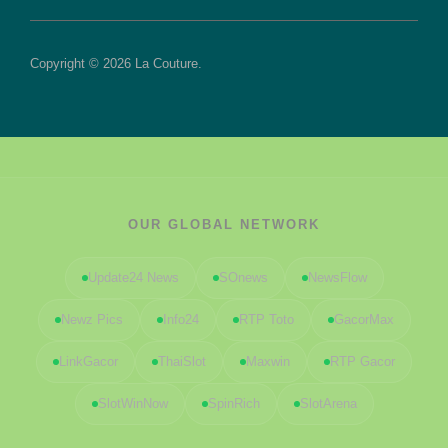
Copyright © 2026 La Couture.
OUR GLOBAL NETWORK
Update24 News
SOnews
NewsFlow
Newz Pics
Info24
RTP Toto
GacorMax
LinkGacor
ThaiSlot
Maxwin
RTP Gacor
SlotWinNow
SpinRich
SlotArena