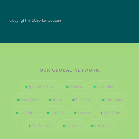
Copyright © 2026 La Couture.
OUR GLOBAL NETWORK
Update24 News
SOnews
NewsFlow
Newz Pics
Info24
RTP Toto
GacorMax
LinkGacor
ThaiSlot
Maxwin
RTP Gacor
SlotWinNow
SpinRich
SlotArena